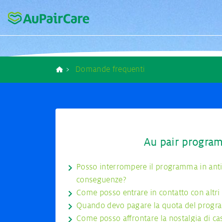
AuPairCare
Rispondiamo alle tue domande
Contatti
Compiti come a
Domande frequenti
Breadcrumb
Processo di me
La nostra agenz
Au pair progra
Posso interrompere il programma in anti
contratto da ra
conseguenze?
Come posso entrare in contatto con altri
Quando devo pagare la quota del prog
Come posso affrontare la nostalgia di c