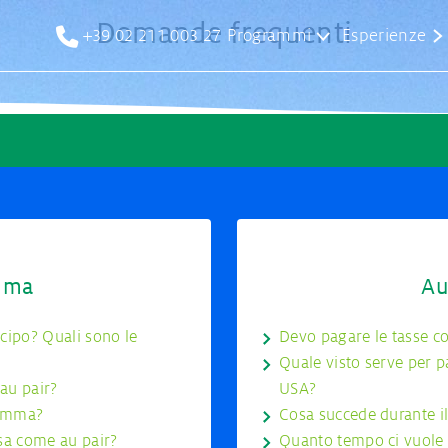
Contact
Domande frequenti
Programmi
Esperienze
+39 02 211 003 27
u pair
Au pair negli Stati Uniti
Requisiti di p
Candidatura
Costi e benefici
Preparazione e APC Connect a NYC
diazione
Famiglie ospi
ia au pair
Protezione ass
mma
Au
cipo? Quali sono le
Devo pagare le tasse c
gazza alla pari
Visto per gli a
Quale visto serve per 
 au pair?
USA?
ramma?
Cosa succede durante il
asa come au pair?
Quanto tempo ci vuole