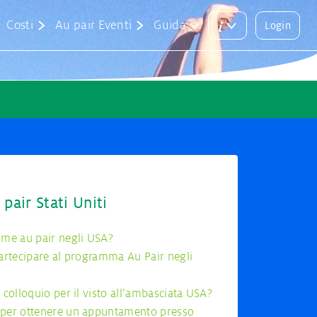
i
Costi
Au pair Eventi
Guida
Login
Main
Login
menu
button
artecipazione
 alla pari
tanti & abbinamento
icurativa
 pair Stati Uniti
ome au pair negli USA?
u pair
partecipare al programma Au Pair negli
 colloquio per il visto all’ambasciata USA?
 per ottenere un appuntamento presso