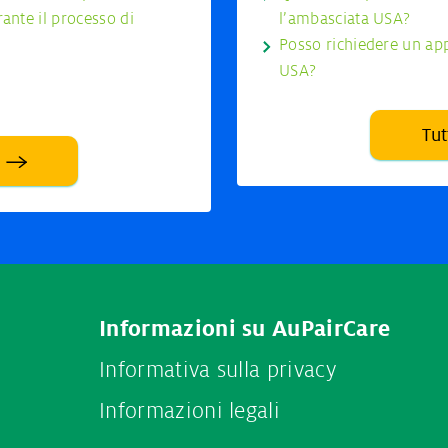
ante il processo di
l’ambasciata USA?
Posso richiedere un ap
USA?
Tu
Informazioni su AuPairCare
Informativa sulla privacy
Informazioni legali