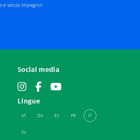
ce e senza impegno!
Social media
Instagram
Facebook
YouTube
Lingue
AT
DA
ES
FR
IT
SV