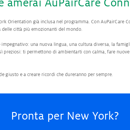
é amerai AuPairCare Conn
ork Orientation già inclusa nel programma. Con AuPairCare Conn
na delle città più emozionanti del mondo.
 impegnativo: una nuova lingua, una cultura diversa, la famigli
 preziosi: ti permettono di ambientarti con calma, fare nuove a
ede giusto e a creare ricordi che dureranno per sempre.
Pronta per New York?