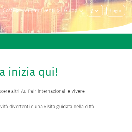
i
Costi
Au pair Eventi
Guida
Login
Main
Login
menu
button
artecipazione
 alla pari
tanti & abbinamento
 inizia qui!
icurativa
ere altri Au Pair internazionali e vivere
u pair
ità divertenti e una visita guidata nella città