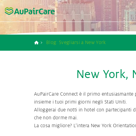
AuPairCare
I tuoi primi due giorni negli USA
Contatti
Compiti come a
Blog: Svegliarsi a New York
Breadcrumb
Processo di me
New York, N
La nostra agenz
AuPairCare Connect è il primo entusiasmante pas
insieme i tuoi primi giorni negli Stati Uniti.
contratto da ra
Alloggerai due notti in hotel con partecipanti da
che non dorme mai.
La cosa migliore? L’intera New York Orientatio